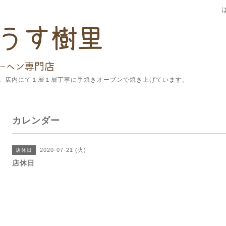
。店内にて１層１層丁寧に手焼きオーブンで焼き上げています。
カレンダー
2020-07-21 (火)
店休日
店休日