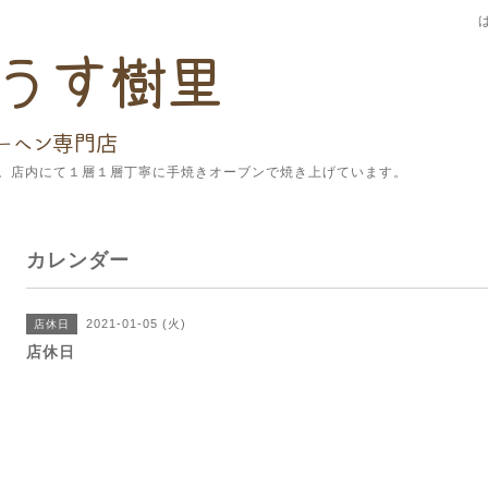
。店内にて１層１層丁寧に手焼きオーブンで焼き上げています。
カレンダー
2021-01-05 (火)
店休日
店休日