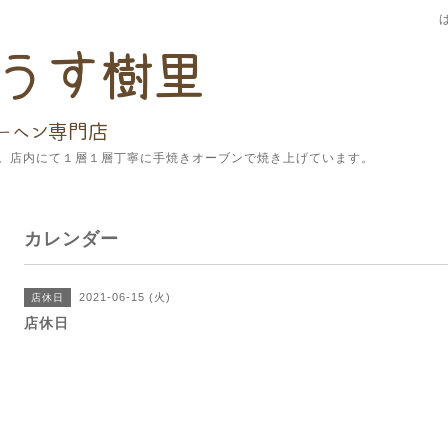
。店内にて１層１層丁寧に手焼きオーブンで焼き上げています。
カレンダー
2021-06-15 (火)
店休日
店休日