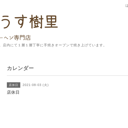
。店内にて１層１層丁寧に手焼きオーブンで焼き上げています。
カレンダー
2021-08-03 (火)
店休日
店休日