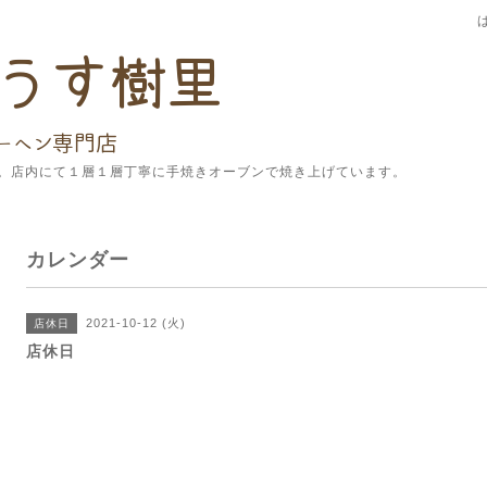
。店内にて１層１層丁寧に手焼きオーブンで焼き上げています。
カレンダー
2021-10-12 (火)
店休日
店休日