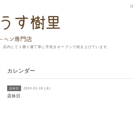
。店内にて１層１層丁寧に手焼きオーブンで焼き上げています。
カレンダー
2024-01-16 (火)
店休日
店休日