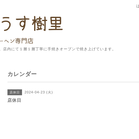
。店内にて１層１層丁寧に手焼きオーブンで焼き上げています。
カレンダー
2024-04-23 (火)
店休日
店休日