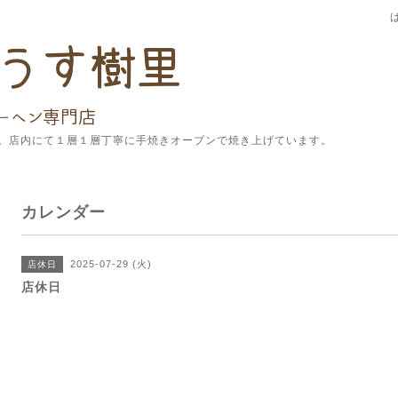
。店内にて１層１層丁寧に手焼きオーブンで焼き上げています。
カレンダー
2025-07-29 (火)
店休日
店休日