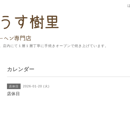
。店内にて１層１層丁寧に手焼きオーブンで焼き上げています。
カレンダー
2026-01-20 (火)
店休日
店休日