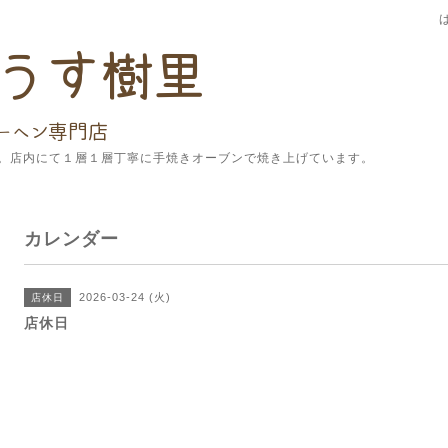
。店内にて１層１層丁寧に手焼きオーブンで焼き上げています。
カレンダー
2026-03-24 (火)
店休日
店休日