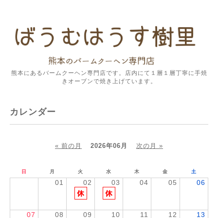
熊本にあるバームクーヘン専門店です。店内にて１層１層丁寧に手焼
きオーブンで焼き上げています。
カレンダー
« 前の月
2026年06月
次の月 »
日
月
火
水
木
金
土
01
02
03
04
05
06
07
08
09
10
11
12
13