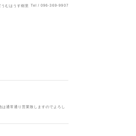
Tel / 096-369-9907
ばうむはうす樹里
の他は通常通り営業致しますのでよろし